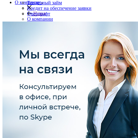
О компании
Тендерный займ
Кредит на обеспечение заявки
Назад
Овердрафт
О компании
О компании
Видео о Seldon
Отзывы
Сертификаты и дипломы
Выпуск ЭЦП
Семинары
Авторизация
8 800 300 71 19
info@seldon.pro
Вконтакте
Facebook
Telegram