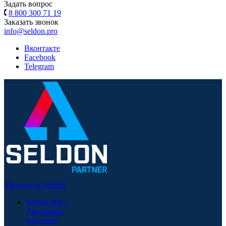
Задать вопрос
8 800 300 71 19
Заказать звонок
info@seldon.pro
Вконтакте
Facebook
Telegram
Продукты Seldon
Seldon.Win -
Автопоиск
тендеров