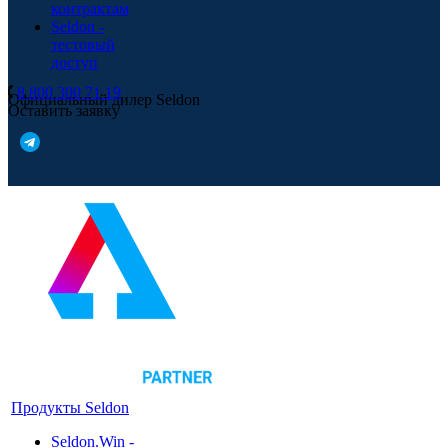
контрактам
Seldon -
тестовый
доступ
8 800 300 71 19
Официальный дилер Seldon
Оставить заявку
Продукты Seldon
Seldon.Win -