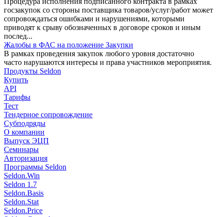
Процедура исполнения подписанного контракта в рамках
госзакупок со стороны поставщика товаров/услуг/работ может
сопровождаться ошибками и нарушениями, которыми
приводят к срыву обозначенных в договоре сроков и иным
послед...
Жалобы в ФАС на положение Закупки
В рамках проведения закупок любого уровня достаточно
часто нарушаются интересы и права участников мероприятия.
Продукты Seldon
Купить
API
Тарифы
Тест
Тендерное сопровождение
Субподряды
О компании
Выпуск ЭЦП
Семинары
Авторизация
Программы Seldon
Seldon.Win
Seldon 1.7
Seldon.Basis
Seldon.Stat
Seldon.Price