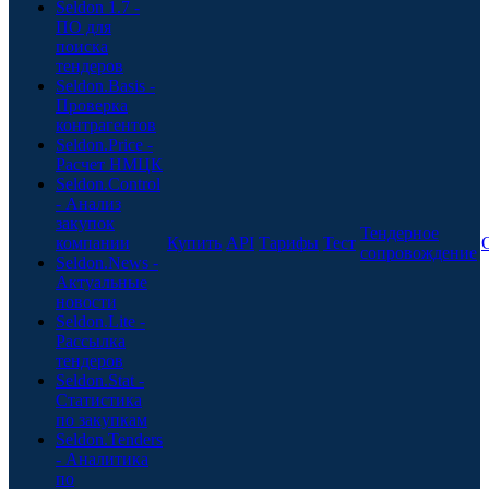
Seldon 1.7 -
ПО для
поиска
тендеров
Seldon.Basis -
Проверка
контрагентов
Seldon.Price -
Расчет НМЦК
Seldon.Control
- Анализ
закупок
Тендерное
компании
Купить
API
Тарифы
Тест
сопровождение
Seldon.News -
Актуальные
новости
Seldon.Lite -
Рассылка
тендеров
Seldon.Stat -
Статистика
по закупкам
Seldon.Tenders
- Аналитика
по