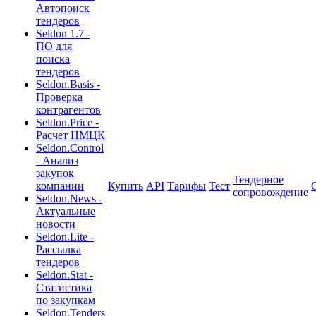
Автопоиск
тендеров
Seldon 1.7 -
ПО для
поиска
тендеров
Seldon.Basis -
Проверка
контрагентов
Seldon.Price -
Расчет НМЦК
Seldon.Control
- Анализ
закупок
Тендерное
компании
Купить
API
Тарифы
Тест
сопровождение
Seldon.News -
Актуальные
новости
Seldon.Lite -
Рассылка
тендеров
Seldon.Stat -
Статистика
по закупкам
Seldon.Tenders