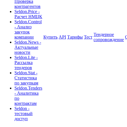
Проверка
контрагентов
Seldon.Price -
Расчет НМЦК
Seldon.Control
- Анализ
закупок
Тендерное
компании
Купить
API
Тарифы
Тест
сопровождение
Seldon.News -
Актуальные
новости
Seldon.Lite -
Рассылка
тендеров
Seldon.Stat -
Статистика
по закупкам
Seldon.Tenders
- Аналитика
по
контрактам
Seldon -
тестовый
доступ