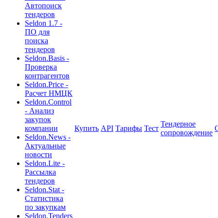
Автопоиск
тендеров
Seldon 1.7 -
ПО для
поиска
тендеров
Seldon.Basis -
Проверка
контрагентов
Seldon.Price -
Расчет НМЦК
Seldon.Control
- Анализ
закупок
Тендерное
компании
Купить
API
Тарифы
Тест
сопровождение
Seldon.News -
Актуальные
новости
Seldon.Lite -
Рассылка
тендеров
Seldon.Stat -
Статистика
по закупкам
Seldon.Tenders