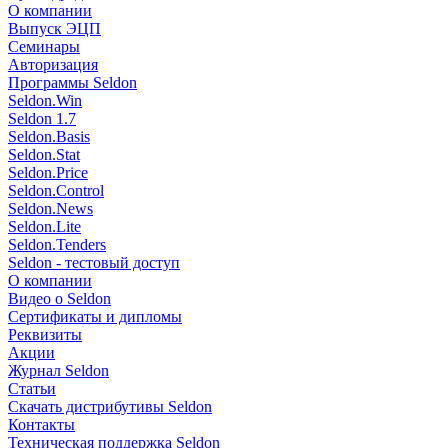
О компании
Выпуск ЭЦП
Семинары
Авторизация
Программы Seldon
Seldon.Win
Seldon 1.7
Seldon.Basis
Seldon.Stat
Seldon.Price
Seldon.Control
Seldon.News
Seldon.Lite
Seldon.Tenders
Seldon - тестовый доступ
О компании
Видео о Seldon
Сертификаты и дипломы
Реквизиты
Акции
Журнал Seldon
Статьи
Скачать дистрибутивы Seldon
Контакты
Техническая поддержка Seldon