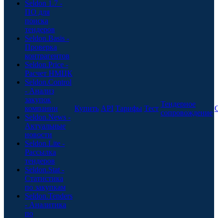
Seldon 1.7 -
ПО для
поиска
тендеров
Seldon.Basis -
Проверка
контрагентов
Seldon.Price -
Расчет НМЦК
Seldon.Control
- Анализ
закупок
Тендерное
компании
Купить
API
Тарифы
Тест
сопровождение
Seldon.News -
Актуальные
новости
Seldon.Lite -
Рассылка
тендеров
Seldon.Stat -
Статистика
по закупкам
Seldon.Tenders
- Аналитика
по