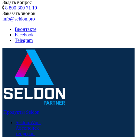
Задать вопрос
8 800 300 71 19
Заказать звонок
info@seldon.pro
Вконтакте
Facebook
Telegram
Продукты Seldon
Seldon.Win -
Автопоиск
тендеров