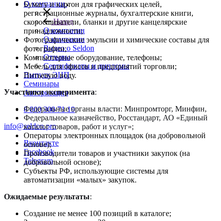
О компании
Бумагу и картон для графических целей,
регистрационные журналы, бухгалтерские книги,
Назад
скоросшиватели, бланки и другие канцелярские
О компании
принадлежности;
О компании
Фотографические эмульсии и химические составы для
Видео о Seldon
фотографии;
Отзывы
Компьютерное оборудование, телефоны;
Сертификаты и дипломы
Мебель для офисов и предприятий торговли;
Выпуск ЭЦП
Питьевую воду.
Семинары
Участники эксперимента
:
Авторизация
Федеральные органы власти: Минпромторг, Минфин,
8 800 300 71 19
Федеральное казначейство, Росстандарт, АО «Единый
info@seldon.pro
каталог товаров, работ и услуг»;
Операторы электронных площадок (на добровольной
Вконтакте
основе);
Facebook
Производители товаров и участники закупок (на
Telegram
добровольной основе);
Субъекты РФ, использующие системы для
автоматизации «малых» закупок.
Ожидаемые результаты
:
Создание не менее 100 позиций в каталоге;