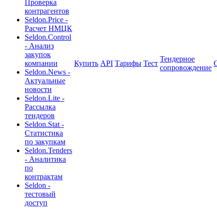
Проверка
контрагентов
Seldon.Price -
Расчет НМЦК
Seldon.Control
- Анализ
закупок
Тендерное
компании
Купить
API
Тарифы
Тест
сопровождение
Seldon.News -
Актуальные
новости
Seldon.Lite -
Рассылка
тендеров
Seldon.Stat -
Статистика
по закупкам
Seldon.Tenders
- Аналитика
по
контрактам
Seldon -
тестовый
доступ