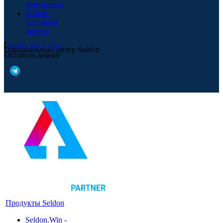
контрактам
Seldon -
тестовый
доступ
8 800 300 71 19
Официальный дилер Seldon
Оставить заявку
Продукты Seldon
Seldon.Win -