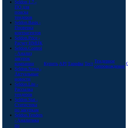
Seldon 1.7 -
ПО для
поиска
тендеров
Seldon.Basis -
Проверка
контрагентов
Seldon.Price -
Расчет НМЦК
Seldon.Control
- Анализ
закупок
Тендерное
компании
Купить
API
Тарифы
Тест
сопровождение
Seldon.News -
Актуальные
новости
Seldon.Lite -
Рассылка
тендеров
Seldon.Stat -
Статистика
по закупкам
Seldon.Tenders
- Аналитика
по