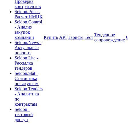
Проверка
контрагентов
Seldon.Price -
Расчет НМЦК
Seldon.Control
- Анализ
закупок
Тендерное
компании
Купить
API
Тарифы
Тест
сопровождение
Seldon.News -
Актуальные
новости
Seldon.Lite -
Рассылка
тендеров
Seldon.Stat -
Статистика
по закупкам
Seldon.Tenders
- Аналитика
по
контрактам
Seldon -
тестовый
доступ