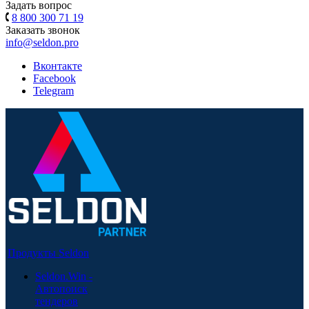
Задать вопрос
8 800 300 71 19
Заказать звонок
info@seldon.pro
Вконтакте
Facebook
Telegram
Продукты Seldon
Seldon.Win -
Автопоиск
тендеров