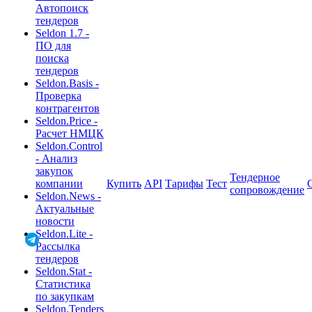
Автопоиск
тендеров
Seldon 1.7 -
ПО для
поиска
тендеров
Seldon.Basis -
Проверка
контрагентов
Seldon.Price -
Расчет НМЦК
Seldon.Control
- Анализ
закупок
Тендерное
компании
Купить
API
Тарифы
Тест
сопровождение
Seldon.News -
Актуальные
новости
Seldon.Lite -
Рассылка
тендеров
Seldon.Stat -
Статистика
по закупкам
Seldon.Tenders