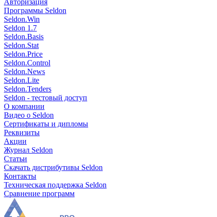
Авторизация
Программы Seldon
Seldon.Win
Seldon 1.7
Seldon.Basis
Seldon.Stat
Seldon.Price
Seldon.Control
Seldon.News
Seldon.Lite
Seldon.Tenders
Seldon - тестовый доступ
О компании
Видео о Seldon
Сертификаты и дипломы
Реквизиты
Акции
Журнал Seldon
Статьи
Скачать дистрибутивы Seldon
Контакты
Техническая поддержка Seldon
Сравнение программ