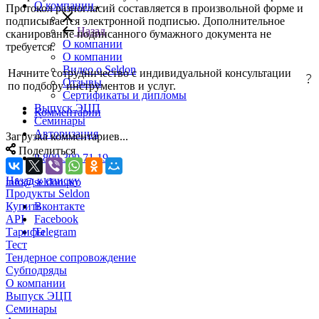
О компании
Протокол разногласий составляется в произвольной форме и
подписывается электронной подписью. Дополнительное
Назад
сканирование подписанного бумажного документа не
О компании
требуется.
О компании
Видео о Seldon
Начните сотрудничество с индивидуальной консультации
Отзывы
по подбору инструментов и услуг.
Сертификаты и дипломы
Выпуск ЭЦП
Комментарии
Семинары
Авторизация
Загрузка комментариев...
Поделиться
8 800 300 71 19
Назад к списку
info@seldon.pro
Продукты Seldon
Купить
Вконтакте
API
Facebook
Тарифы
Telegram
Тест
Тендерное сопровождение
Субподряды
О компании
Выпуск ЭЦП
Семинары