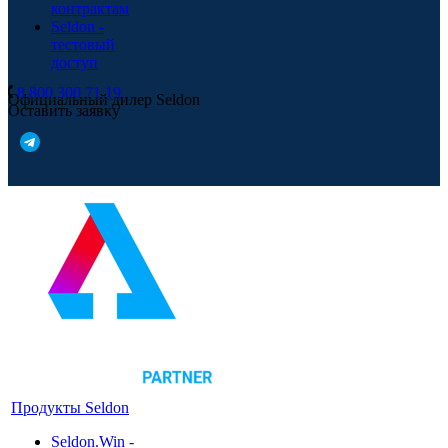
контрактам
Seldon -
тестовый
доступ
8 800 300 71 19
Официальный дилер Seldon
Оставить заявку
Продукты Seldon
Seldon.Win -