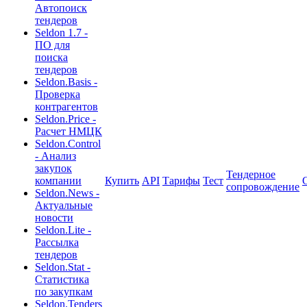
Автопоиск
тендеров
Seldon 1.7 -
ПО для
поиска
тендеров
Seldon.Basis -
Проверка
контрагентов
Seldon.Price -
Расчет НМЦК
Seldon.Control
- Анализ
закупок
Тендерное
компании
Купить
API
Тарифы
Тест
сопровождение
Seldon.News -
Актуальные
новости
Seldon.Lite -
Рассылка
тендеров
Seldon.Stat -
Статистика
по закупкам
Seldon.Tenders