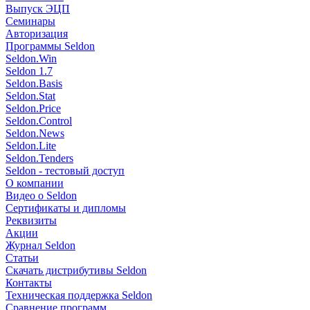
Выпуск ЭЦП
Семинары
Авторизация
Программы Seldon
Seldon.Win
Seldon 1.7
Seldon.Basis
Seldon.Stat
Seldon.Price
Seldon.Control
Seldon.News
Seldon.Lite
Seldon.Tenders
Seldon - тестовый доступ
О компании
Видео о Seldon
Сертификаты и дипломы
Реквизиты
Акции
Журнал Seldon
Статьи
Скачать дистрибутивы Seldon
Контакты
Техническая поддержка Seldon
Сравнение программ