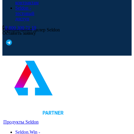
контрактам
Seldon -
тестовый
доступ
8 800 300 71 19
Официальный дилер Seldon
Оставить заявку
Продукты Seldon
Seldon.Win -