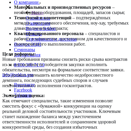
О компании
Материальных и производственных ресурсов
–
необходимого оборудования, площадей, запасов сырья;
Назад
Технологий и компетенций
– подтверждённых
О компании
методик, программного обеспечения, ноу-хау, требуемых
О компании
для исполнения контракта;
Видео о Seldon
Квалифицированного персонала
– специалистов и
Отзывы
рабочих в количестве, достаточном для качественного и
Сертификаты и дипломы
своевременного выполнения работ.
Выпуск ЭЦП
Семинары
Цели реформы:
Авторизация
Новые требования призваны снизить риски срыва контрактов
из-за неспособности победителя закупки исполнить
8 800 300 71 19
обязательства, несмотря на формальное соответствие заявки.
info@seldon.pro
Это должно уменьшить количество недобросовестного
демпинга, последующих судебных споров и случаев
Вконтакте
некачественного исполнения госконтрактов.
Facebook
Telegram
Экспертная оценка:
Как отмечают специалисты, такие изменения позволят
сместить фокус с «бумажной» конкуренции на оценку
реальной деловой состоятельности участников. Ключевым
станет нахождение баланса между ужесточением
ответственности исполнителей и сохранением здоровой
конкурентной среды, без создания избыточных