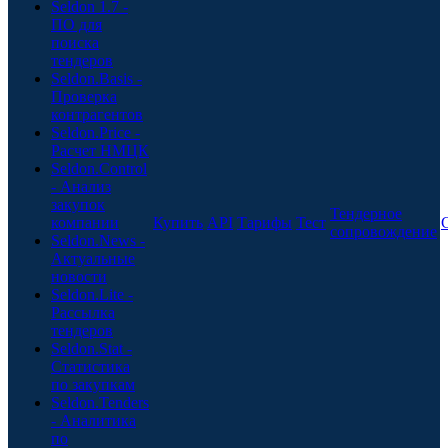
Seldon 1.7 -
ПО для
поиска
тендеров
Seldon.Basis -
Проверка
контрагентов
Seldon.Price -
Расчет НМЦК
Seldon.Control
- Анализ
закупок
Тендерное
компании
Купить
API
Тарифы
Тест
сопровождение
Seldon.News -
Актуальные
новости
Seldon.Lite -
Рассылка
тендеров
Seldon.Stat -
Статистика
по закупкам
Seldon.Tenders
- Аналитика
по