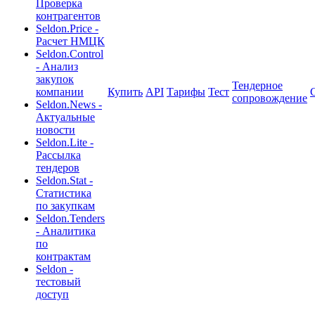
Проверка
контрагентов
Seldon.Price -
Расчет НМЦК
Seldon.Control
- Анализ
закупок
Тендерное
компании
Купить
API
Тарифы
Тест
сопровождение
Seldon.News -
Актуальные
новости
Seldon.Lite -
Рассылка
тендеров
Seldon.Stat -
Статистика
по закупкам
Seldon.Tenders
- Аналитика
по
контрактам
Seldon -
тестовый
доступ