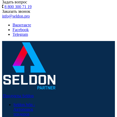
Задать вопрос
8 800 300 71 19
Заказать звонок
info@seldon.pro
Вконтакте
Facebook
Telegram
Продукты Seldon
Seldon.Win -
Автопоиск
тендеров