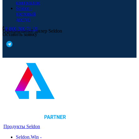
контрактам
Seldon -
тестовый
доступ
8 800 300 71 19
Официальный дилер Seldon
Оставить заявку
Продукты Seldon
Seldon.Win -