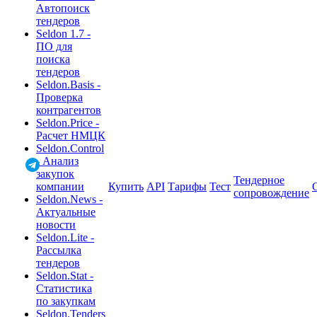
Автопоиск
тендеров
Seldon 1.7 -
ПО для
поиска
тендеров
Seldon.Basis -
Проверка
контрагентов
Seldon.Price -
Расчет НМЦК
Seldon.Control
- Анализ
закупок
Тендерное
компании
Купить
API
Тарифы
Тест
сопровождение
Seldon.News -
Актуальные
новости
Seldon.Lite -
Рассылка
тендеров
Seldon.Stat -
Статистика
по закупкам
Seldon.Tenders