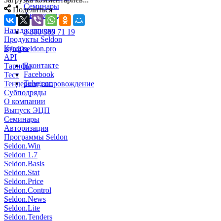
Семинары
Поделиться
Авторизация
Назад к списку
8 800 300 71 19
Продукты Seldon
Купить
info@seldon.pro
API
Вконтакте
Тарифы
Facebook
Тест
Telegram
Тендерное сопровождение
Субподряды
О компании
Выпуск ЭЦП
Семинары
Авторизация
Программы Seldon
Seldon.Win
Seldon 1.7
Seldon.Basis
Seldon.Stat
Seldon.Price
Seldon.Control
Seldon.News
Seldon.Lite
Seldon.Tenders