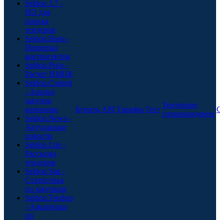
Seldon 1.7 -
ПО для
поиска
тендеров
Seldon.Basis -
Проверка
контрагентов
Seldon.Price -
Расчет НМЦК
Seldon.Control
- Анализ
закупок
Тендерное
компании
Купить
API
Тарифы
Тест
сопровождение
Seldon.News -
Актуальные
новости
Seldon.Lite -
Рассылка
тендеров
Seldon.Stat -
Статистика
по закупкам
Seldon.Tenders
- Аналитика
по