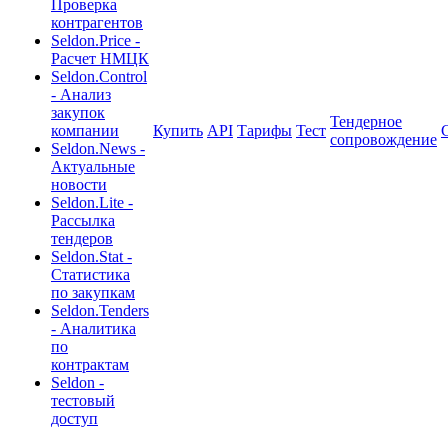
Проверка
контрагентов
Seldon.Price -
Расчет НМЦК
Seldon.Control
- Анализ
закупок
Тендерное
компании
Купить
API
Тарифы
Тест
сопровождение
Seldon.News -
Актуальные
новости
Seldon.Lite -
Рассылка
тендеров
Seldon.Stat -
Статистика
по закупкам
Seldon.Tenders
- Аналитика
по
контрактам
Seldon -
тестовый
доступ