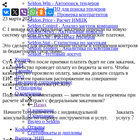
Seldon.Win - Автопоиск тендеров
Seldon 1.7 - ПО для поиска тендеров
Seldon.Basis - Проверка контрагентов
23 марта 2023
Seldon.Price - Расчет НМЦК
Seldon.Control - Анализ закупок компании
С 1 января все федеральные заказчики перешли на новую
Seldon.News - Актуальные новости
систему оплаты по контрактам — казначейские платежи.
Seldon.Lite - Рассылка тендеров
Seldon.Stat - Статистика по закупкам
Это сделано для автоматизации оплаты и упрощения контроля
Seldon.Tenders - Аналитика по контрактам
за бюджетными средствами.
Seldon - тестовый доступ
Купить
Суть в том, что после приемки платить будет не сам заказчик,
API
а казначейство проведет оплату из бюджета за него. Чтобы
Тарифы
казначейство произвело оплату, заказчик должен создать в
Тест
ЕИС по всем правилам распоряжение на совершение
Тендерное сопровождение
казначейского платежа (РСКП).
Субподряды
О компании
Поделитесь в комментариях — заметили ли вы перемены при
расчете за контракт с федеральным заказчиком?
Назад
О компании
Начните сотрудничество с индивидуальной
Заказать
О компании
консультации по подбору инструментов и услуг.
услугу
Видео о Seldon
Отзывы
Комментарии
Сертификаты и дипломы
Выпуск ЭЦП
Загрузка комментариев...