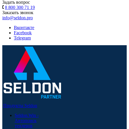
Задать вопрос
8 800 300 71 19
Заказать звонок
info@seldon.pro
Вконтакте
Facebook
Telegram
Продукты Seldon
Seldon.Win -
Автопоиск
тендеров