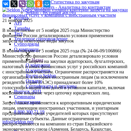
Seldon.Stat - Статистика по закупкам
Seldon.Tenders - Аналитика по контрактам
Seldon - тестовый доступ
Купить
21 ноября 2025
API
Тарифы
В новом письме от 5 ноября 2025 года Министерство
Тест
финансов России детализировало условия применения
Тендерное сопровождение
запрета на некоторые виды закупок
Субподряды
О компании
В новом письме от 5 ноября 2025 года (№ 24-06-09/106866)
Министерство финансов России детализировало условия
Назад
применения запрета на закупки аудиторских, бухгалтерских,
О компании
налоговых и иных финансовых услуг у российских компаний
О компании
с иностранным участием. Ограничение распространяется на
Видео о Seldon
организации, в которых иностранным лицам (за исключением
Отзывы
резидентов стран ЕАЭС) принадлежит более 10%
Сертификаты и дипломы
голосующих акций или долей в уставном капитале, включая
Выпуск ЭЦП
косвенное владение через цепочку юридических лиц.
Семинары
Авторизация
Запрет также применяется к корпоративным юридическим
лицам, имеющим иностранных участников, и унитарным
8 800 300 71 19
предприятиям, среди учредителей которых присутствуют
иностранные субъекты. Данные ограничения не
info@seldon.pro
распространяются на компании из стран Евразийского
экономического союза (Армения, Беларусь, Казахстан,