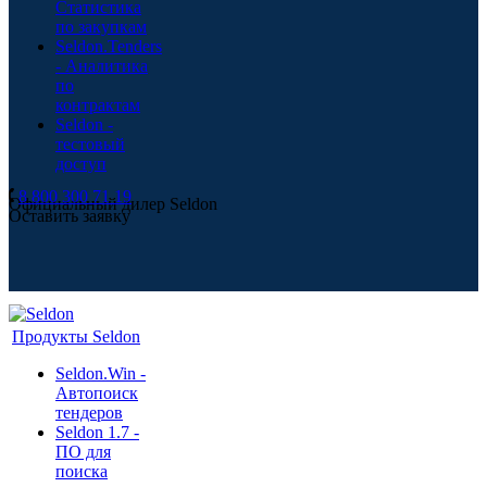
Статистика
по закупкам
Seldon.Tenders
- Аналитика
по
контрактам
Seldon -
тестовый
доступ
8 800 300 71 19
Официальный дилер Seldon
Оставить заявку
Продукты Seldon
Seldon.Win -
Автопоиск
тендеров
Seldon 1.7 -
ПО для
поиска