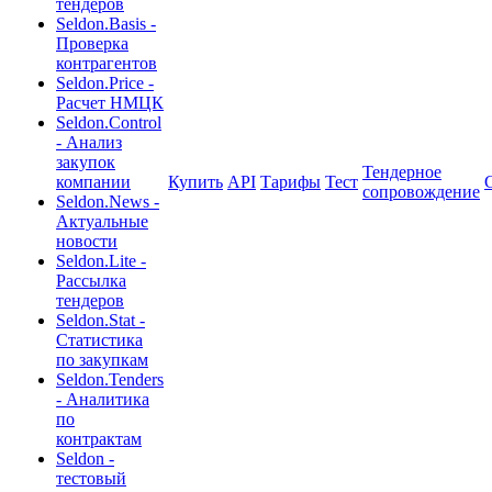
тендеров
Seldon.Basis -
Проверка
контрагентов
Seldon.Price -
Расчет НМЦК
Seldon.Control
- Анализ
закупок
Тендерное
компании
Купить
API
Тарифы
Тест
сопровождение
Seldon.News -
Актуальные
новости
Seldon.Lite -
Рассылка
тендеров
Seldon.Stat -
Статистика
по закупкам
Seldon.Tenders
- Аналитика
по
контрактам
Seldon -
тестовый