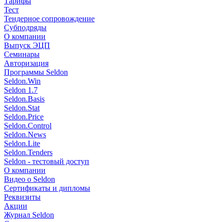
Тарифы
Тест
Тендерное сопровождение
Субподряды
О компании
Выпуск ЭЦП
Семинары
Авторизация
Программы Seldon
Seldon.Win
Seldon 1.7
Seldon.Basis
Seldon.Stat
Seldon.Price
Seldon.Control
Seldon.News
Seldon.Lite
Seldon.Tenders
Seldon - тестовый доступ
О компании
Видео о Seldon
Сертификаты и дипломы
Реквизиты
Акции
Журнал Seldon