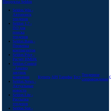
Продукты Seldon
Seldon.Win -
Автопоиск
тендеров
Seldon 1.7 -
ПО для
поиска
тендеров
Seldon.Basis -
Проверка
контрагентов
Seldon.Price -
Расчет НМЦК
Seldon.Control
- Анализ
закупок
Тендерное
компании
Купить
API
Тарифы
Тест
сопровождение
Seldon.News -
Актуальные
новости
Seldon.Lite -
Рассылка
тендеров
Seldon.Stat -