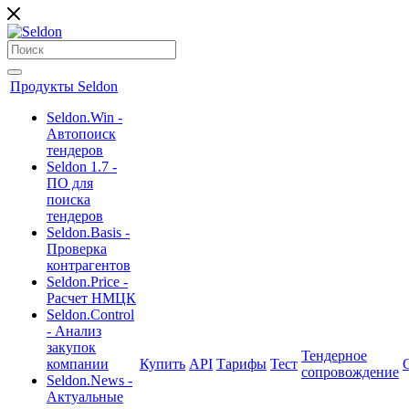
Продукты Seldon
Seldon.Win -
Автопоиск
тендеров
Seldon 1.7 -
ПО для
поиска
тендеров
Seldon.Basis -
Проверка
контрагентов
Seldon.Price -
Расчет НМЦК
Seldon.Control
- Анализ
закупок
Тендерное
компании
Купить
API
Тарифы
Тест
сопровождение
Seldon.News -
Актуальные